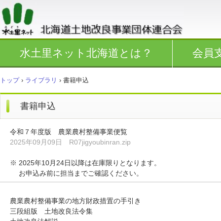
水土里ネット北海道とは？
会員
トップ
›
ライブラリ
›
書籍申込
書籍申込
令和７年度版 農業農村整備事業便覧
2025年09月09日 R07jigyoubinran.zip
※ 2025年10月24日以降は在庫限りとなります。
お申込み前に担当までご確認ください。
農業農村整備事業の地方財政措置の手引き
三段組版 土地改良法令集